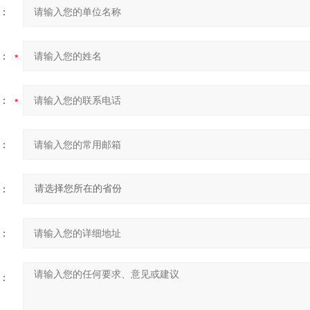
：
：
：
：
：
：
：