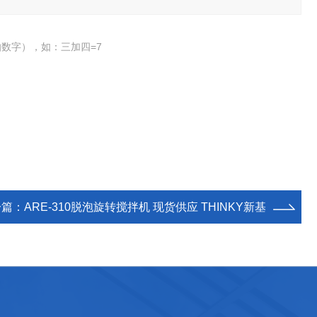
数字），如：三加四=7
一篇：
ARE-310脱泡旋转搅拌机 现货供应 THINKY新基