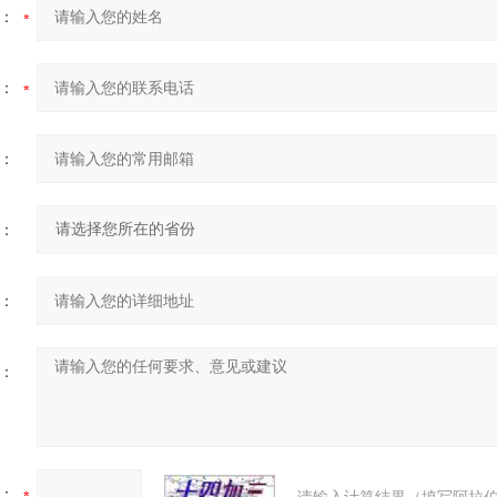
：
：
：
：
：
：
：