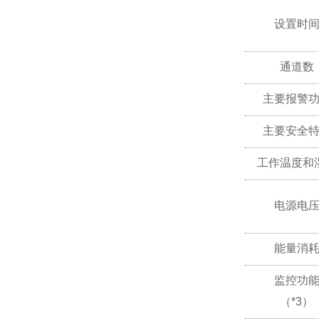
设置时
通道数
主要报警
主要安全
工作温度和
电源电
能量消
监控功
（*3）