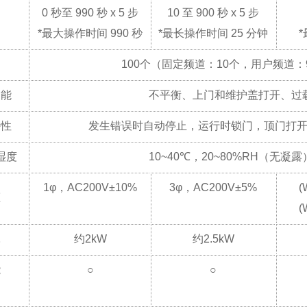
0 秒至 990 秒 x 5 步
10 至 900 秒 x 5 步
间
*
最大操作时间 990 秒
*
最长操作时间 25 分钟
*
100个（固定频道：10个，用户频道：
功能
不平衡、上门和维护盖打开、过
特性
发生错误时自动停止，运行时锁门，顶门打
湿度
10~40℃，20~80%RH（无凝露
1φ，AC200V±10%
3φ，AC200V±5%
(
压
(
耗
约2kW
约2.5kW
能
○
○