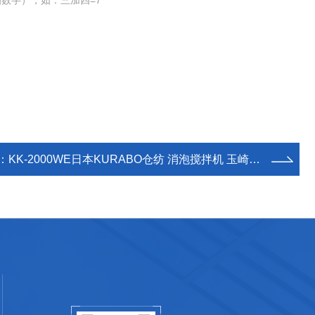
数字），如：三加四=7
：
KK-2000WE日本KURABO仓纺 消泡搅拌机 玉崎供应