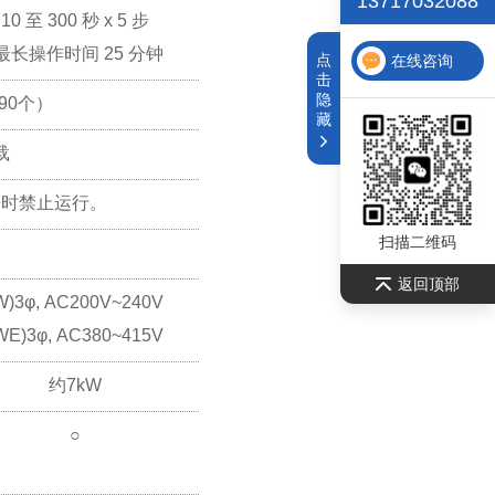
13717032088
10 至 300 秒 x 5 步
最长操作时间 25 分钟
点
在线咨询
击
隐
90个）
藏
载
开时禁止运行。
扫描二维码
）
返回顶部
W)3φ, AC200V~240V
WE)3φ, AC380~415V
约7kW
○