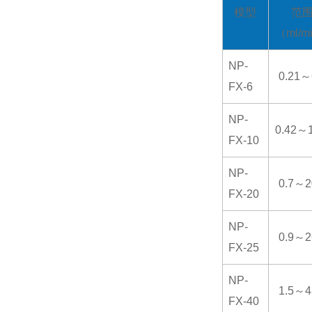
模型
范
（ml/m
NP-
0.21～
FX-6
NP-
0.42～1
FX-10
NP-
0.7～2
FX-20
NP-
0.9～2
FX-25
NP-
1.5～4
FX-40