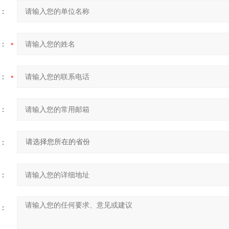
：
：
：
：
：
：
：