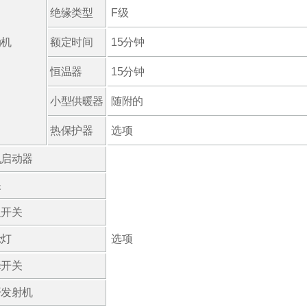
绝缘类型
F级
动机
额定时间
15分钟
恒温器
15分钟
小型供暖器
随附的
热保护器
选项
机启动器
呆
钮开关
示灯
选项
择开关
开发射机