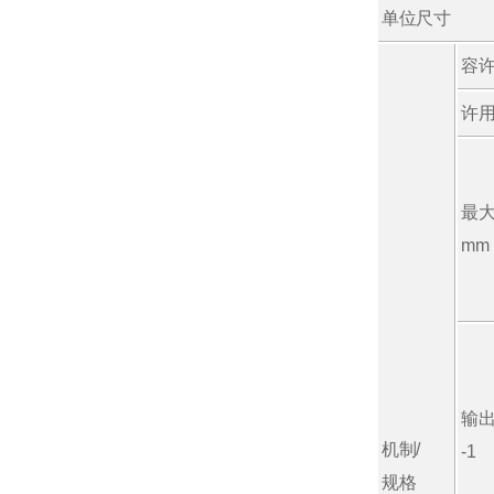
单位尺寸
容许
许用
最
mm
输
机制/
-1
规格