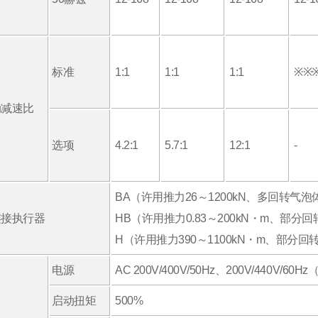
标准
1:1
1:1
1:1
※※
动减速比
选项
4.2:1
5.7:1
12:1
-
BA（许用推力26～1200kN、多回转气泡
连接执行器
HB（许用推力0.83～200kN・m、部分
H（许用推力390～1100kN・m、部分
电源
AC 200V/400V/50Hz、200V/440V/60
启动扭矩
500%