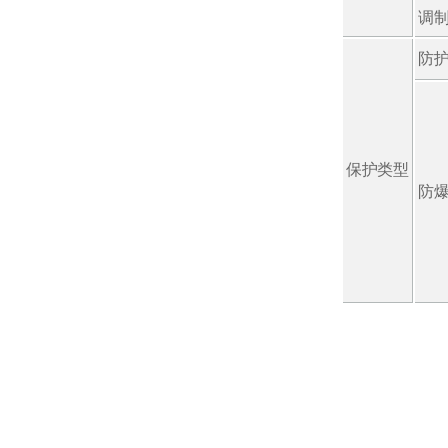
调
防
保护类型
防