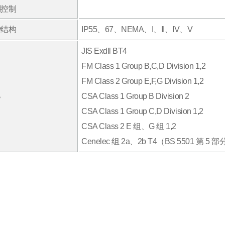
制控制
护结构
IP55、67、NEMA、I、II、IV、V
JIS Exdll BT4
FM Class 1 Group B,C,D Division 1,2
FM Class 2 Group E,F,G Division 1,2
爆
CSA Class 1 Group B Division 2
CSA Class 1 Group C,D Division 1,2
CSA Class 2 E 组、G 组 1,2
Cenelec 组 2a、2b T4（BS 5501 第 5 