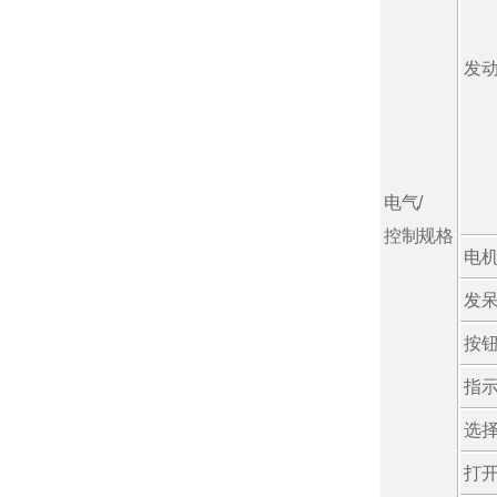
发
电气/
控制规格
电
发
按
指
选
打