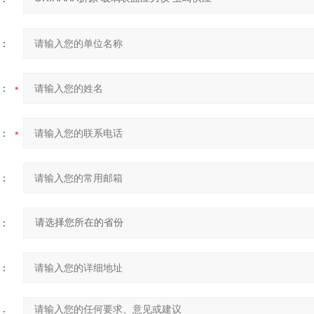
：
：
：
：
：
：
：