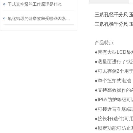
干式真空泵的工作原理是什么
三爪孔径千分尺 玉崎供
氧化锆球的研磨效率受哪些因素影响
三爪孔径千分尺 玉崎供
产品特点
●带有大型LCD显
●测量面进行了钛
●可以存储2个用
●单个纽扣式电池
●支持高效操作的A
●IP65防护等
●可接近盲孔底端
●接长杆(选件)可
●锁定功能可防止