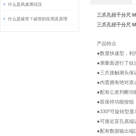
什么是风速测试仪
三爪孔径千分尺 MIT
什么是碳管？碳管的应用及原理
三爪孔径千分尺 MIT
产品特点
●数显快速型，利
●测量面进行了钛
●三爪接触测头保
●内置拥有绝对原
●配有公差判断功
●双保持功能按钮
●330º可旋转
●可接近盲孔底端
●配有数据输出端