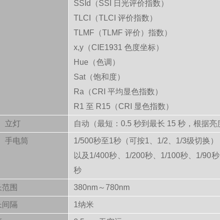
SSId（SSI 日光评价指数）
TLCI（TLCI 评价指数）
TLMF（TLMF 评价）指数）
x,y（CIE1931 色度坐标）
Hue（色调）
Sat（饱和度）
Ra（CRI 平均显色指数）
R1 至 R15（CRI 显色指数）
立灯
自动（最短：0.5 秒到最长 15 秒，根据
手电筒
1/500秒至1秒（可按1、1/2、1/3级切换
以及1/400秒、1/200秒、1/100秒、1/90
秒
长范围
380nm～780nm
长间隔
1纳米