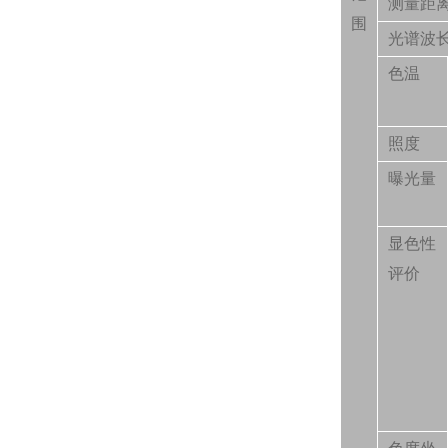
测量距
围
光谱波
色温
照度
曝光量
显色性
评价