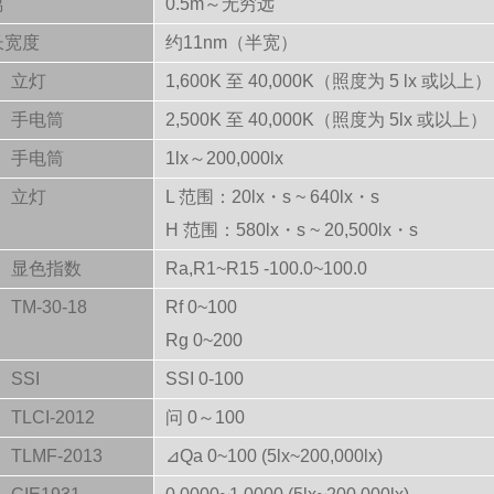
离
0.5m～无穷远
长宽度
约11nm（半宽）
立灯
1,600K 至 40,000K（照度为 5 lx 或以上）
手电筒
2,500K 至 40,000K（照度为 5lx 或以上）
手电筒
1lx～200,000lx
立灯
L 范围：20lx・s ~ 640lx・s
H 范围：580lx・s ~ 20,500lx・s
显色指数
Ra,R1~R15 -100.0~100.0
TM-30-18
Rf 0~100
Rg 0~200
SSI
SSI 0-100
TLCI-2012
问 0～100
TLMF-2013
⊿Qa 0~100 (5lx~200,000lx)