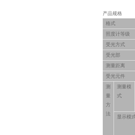
产品规格
格式
照度计等级
受光方式
受光部
测量距离
受光元件
测
测量模
量
式
方
法
显示模