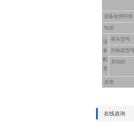
设备使用环境
电源
探头型号
设
备
控制器型
配
其他的
置
选项
在线咨询