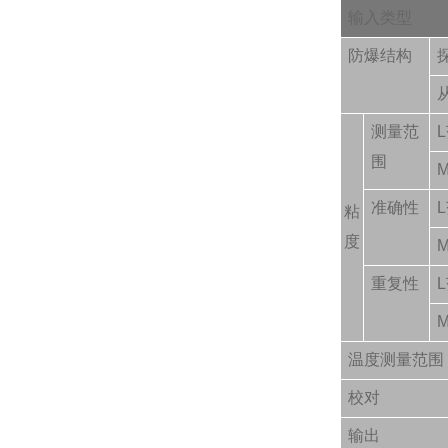
输入类型
防爆结构
测量范
围
准确性
粘
度
重复性
温度测量范围
校对
输出