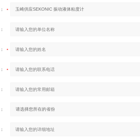
：
：
：
：
：
：
：