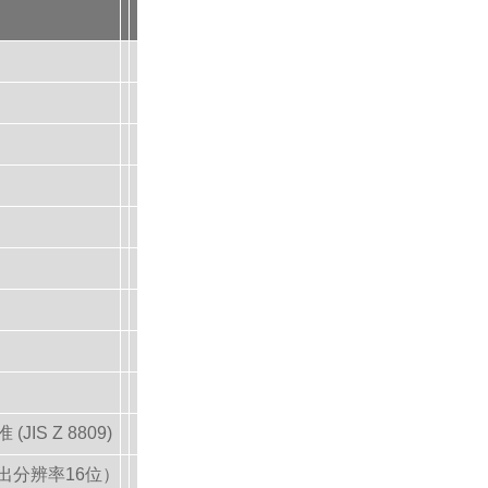
S Z 8809)
出分辨率16位）