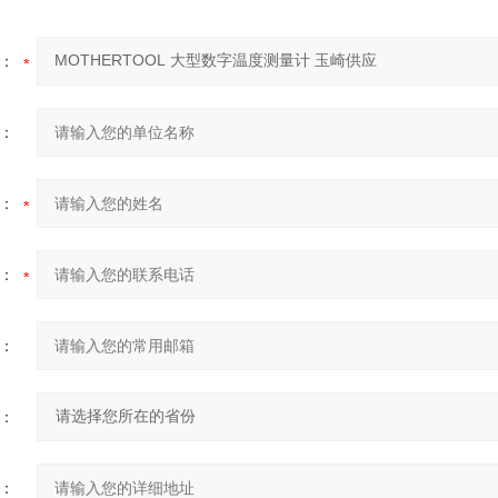
：
：
：
：
：
：
：