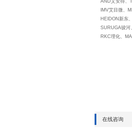
AND艾安得、T
IMV艾目微、M
HEIDON新东
SURUGA骏河
RKC理化、MA
在线咨询