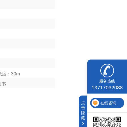
）
）
缆长度：30m
服务热线
明书
13717032088
点
在线咨询
击
隐
藏