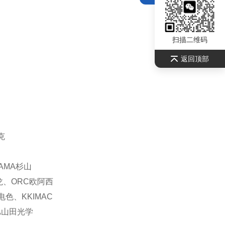
扫描二维码
返回顶部
克
YAMA杉山
越龙、ORC欧阿西
电色、KKIMAC
DA山田光学