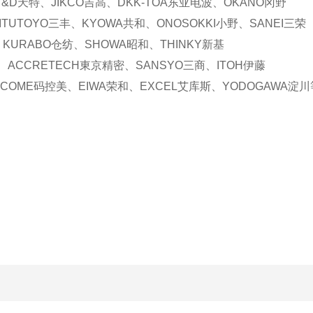
&D天特、JIKCO吉高、DKK-TOA东亚电波、OKANO冈野
ITUTOYO三丰、KYOWA共和、ONOSOKKI小野、SANEI三荣
、KURABO仓纺、SHOWA昭和、THINKY新基
、ACCRETECH東京精密、SANSYO三商、ITOH伊藤
COME码控美、EIWA荣和、EXCEL艾库斯、YODOGAWA淀川