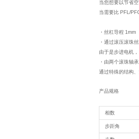
当您想要以节省空
当需要比 PFL/
・丝杠导程 1mm（
・通过滚压滚珠丝
由于是步进电机，
・由两个滚珠轴承
通过特殊的结构、
产品规格
相数
步距角