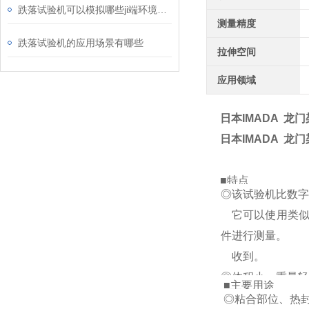
跌落试验机可以模拟哪些ji端环境下的跌落测试
测量精度
跌落试验机的应用场景有哪些
拉伸空间
应用领域
日本IMADA 龙
日本IMADA 龙
■特点
◎该试验机比数字
它可以使用类似
件进行测量。
收到。
◎体积小、重量
■主要用途
◎称重传感器有2
◎粘合部位、热