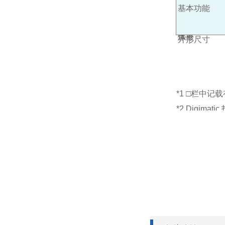
基本功能
外部输
电源
体重
外形尺寸
（*2）
*1 □栏中
*2 Digim
*3 所列高