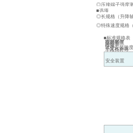
器。
◎压接端子强度
■选项
此外，2量程型
◎食品、药品等
◎长规格（升降轴
◎特殊速度规格（5
◎打印机输出（Digi
■标准规格表
模型
最大负载
负载显示
负载精度
驱动系统
◎数据处理软件Fac
进给率
中风
试件安装跨
至支柱距离
工作台尺寸
安全装置