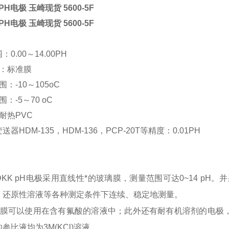
PH电极 玉崎现货
5600-5F
PH电极 玉崎现货
5600-5F
0.00～14.00PH
类：标准膜
：-10～105oC
：-5～70 oC
耐热PVC
器HDM-135，HDM-136，PCP-20T等精度：0.01PH
KK pH电极采用直线性*的玻璃膜，测量范围可达0~14 p
、还原性溶液等各种测定条件下连续、稳定地测量。
以使用在含有氟酸的溶液中；此外还有耐有机溶剂的电极，采用Kalr
参比液均为3M(KCl)溶液。