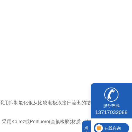
H。并采用抑制氯化银从比较电极液接部流出的结构。可以在高
服务热线
13717032088
ez或Perfluoro(全氟橡胶)材质，有***的耐药性。
点
在线咨询