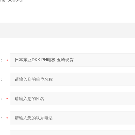
：
：
：
：