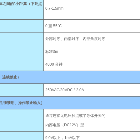
体之间的*小距离（下死点
0.7-1.5mm
0 至 55°C
外部时序、内部时序、内部角度时序
标准3m
4000 分钟
、连续禁止）
250VAC/30VDC * 3.0A
启用/禁用、操作禁止输入）
通过连接无电压触点或半导体开关的
内部电压（DC12V）型
9.0V以上，1mA以下