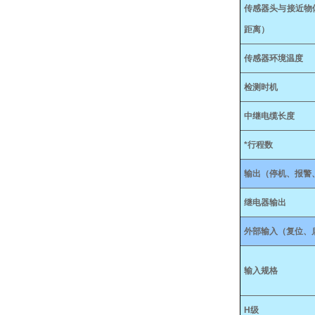
传感器头与接近物
距离）
传感器环境温度
检测时机
中继电缆长度
*行程数
输出（停机、报警
继电器输出
外部输入（复位、
输入规格
H级