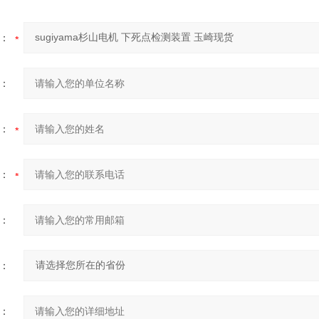
：
：
：
：
：
：
：