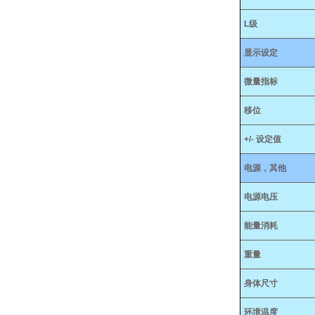
L级
显示设定
微量指标
移位
+/- 设定值
电源，其他
电源电压
能量消耗
重量
身体尺寸
环境温度