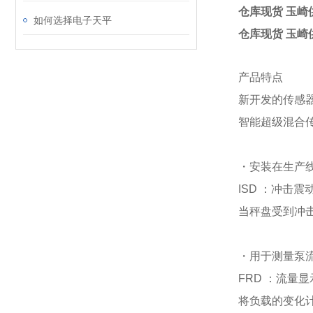
仓库现货 玉崎
如何选择电子天平
仓库现货 玉崎
产品特点
新开发的传感器方
智能超级混合
・安装在生产
ISD ：冲击震
当秤盘受到冲击
・用于测量泵
FRD ：流量显
将负载的变化计