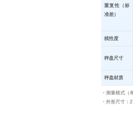
重复性（标
准差）
线性度
秤盘尺寸
秤盘材质
・测量模式（单
・外形尺寸：2