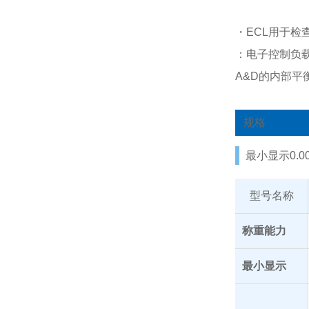
・ECL用于检
：电子控制负
A&D的内部
规格
最小显示0.0
型号名称
称重能力
最小显示