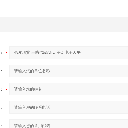
：
：
：
：
：