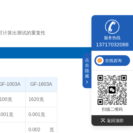
可计算出测试的重复性
服务热线
13717032088
点
在线咨询
击
隐
藏
GF-1003A
GF-1603A
100克
1620克
扫描二维码
.001克
0.001克
返回顶部
0.002克