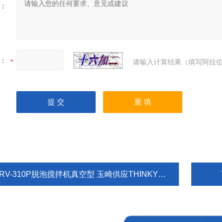
：
：
请输入计算结果（填写阿拉伯
RV-310P脱泡搅拌机真空型 玉崎供应THINKY新基