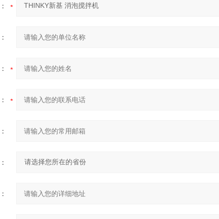
：
：
：
：
：
：
：