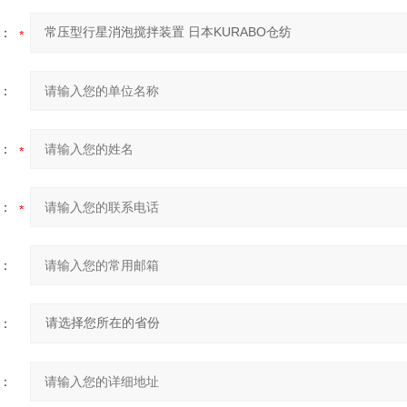
：
：
：
：
：
：
：