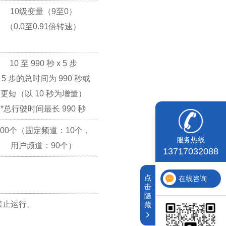
10级变量（9至0）
（0.0至0.91倍转速）
10 至 990 秒 x 5 步
5 步的总时间为 990 秒或
更短（以 10 秒为增量）
*
总行驶时间最长 990 秒
100个（固定频道：10个，
服务热线
用户频道：90个）
13717032088
点
在线咨询
击
隐
禁止运行。
藏