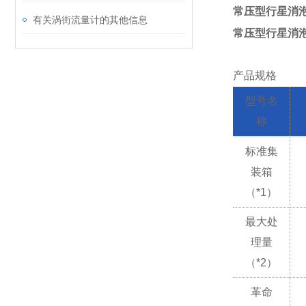
常压型行星消泡
有关涡街流量计的其他信息
常压型行星消泡
产品规格
型号名
称
标准集
装箱
（*1）
最大处
理量
（*2）
革命