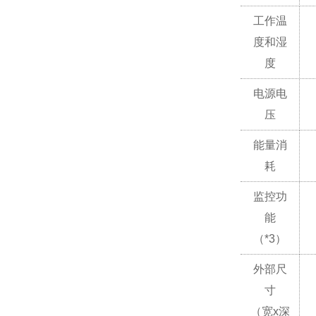
工作温
度和湿
度
电源电
压
能量消
耗
监控功
能
（*3）
外部尺
寸
（宽x深