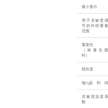
最小显示
用于灵敏度
节的外部重
范围
重复性
（称量负
时）
线性度
响应时
（*1）
灵敏度温度
数