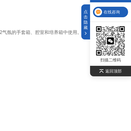
点
在线咨询
击
隐
。
藏
O2气氛的手套箱、腔室和培养箱中使用。
扫描二维码
返回顶部