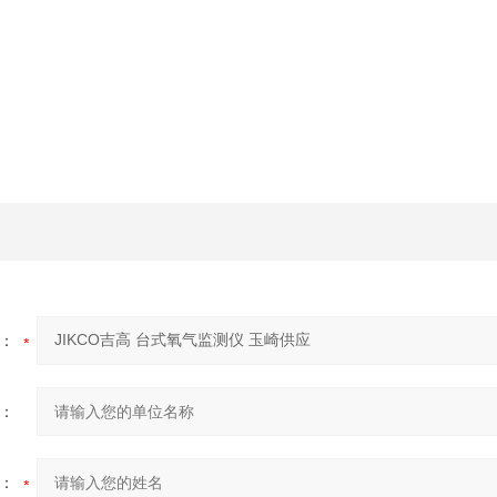
：
：
：