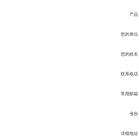
产品
您的单位
您的姓名
联系电话
常用邮箱
省份
详细地址