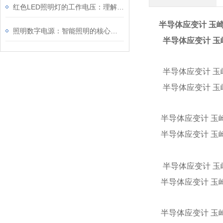
红色LED照明灯的工作电压：理解其重要性
半导体应变计 玉
照明数字电源：智能照明的核心驱动力
半导体应变计 玉
半导体应变计 玉崎供应
半导体应变计 玉崎供应
半导体应变计 玉崎供应
半导体应变计 玉崎供应
半导体应变计 玉崎供应
半导体应变计 玉崎供应
半导体应变计 玉崎供应