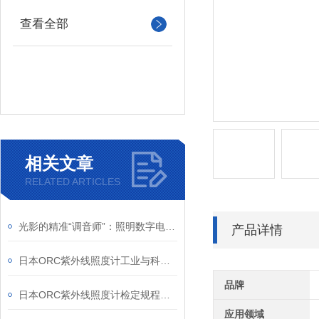
查看全部
相关文章
RELATED ARTICLES
光影的精准“调音师”：照明数字电源如何重塑机器视觉
产品详情
日本ORC紫外线照度计工业与科研的“紫外精度守护者”
品牌
日本ORC紫外线照度计检定规程解析
应用领域