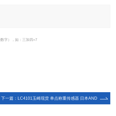
数字），如：三加四=7
下一篇：
LC4101玉崎现货 单点称重传感器 日本AND