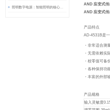
AND 应变式
照明数字电源：智能照明的核心驱动力
AND 应变式
产品特点
AD-4531
・非常适合测
・无需依赖实
・校零值可备
・各种保持功
・丰富的外部
产品规格
输入灵敏度
0.
调零范围
-35m