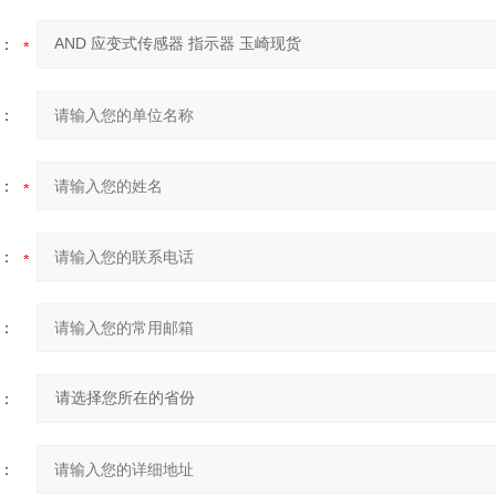
：
：
：
：
：
：
：