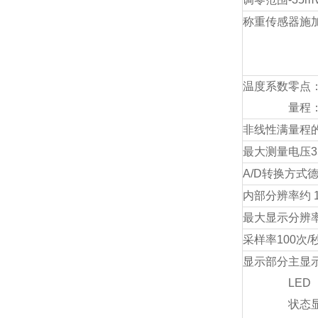
称重传感器施
温度系数
零点：
量程：
非线性
满量程的 
最大测量电压
A/D转换方式
内部分辨率
约 1
最大显示分辨
采样率
100次/
显示部分
主显
LED
状态