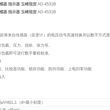
传感器 指示器 玉崎现货
AD-4531B
传感器 指示器 玉崎现货
AD-4531B
B是一款将来自传感器（应变计）的电压信号高速转换并以数字方式
量负载、压力、扭矩、张力等。
际负载即可进行数字量程校准。
份
能、比较器功能、锁存功能、防抖功能、上电归零功能
输入
15μV/d以上（d=最小刻度）
V 至 +35mV