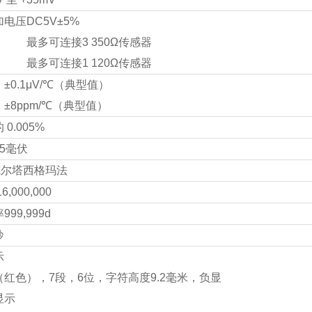
加电压
DC5V±5%
最多可连接3 350Ω传感器
最多可连接1 120Ω传感器
±0.1μV/℃（典型值）
±8ppm/℃（典型值）
0.005%
35毫伏
德尔塔西格玛法
6,000,000
率
999,999d
秒
示
（红色），7段，6位，字符高度9.2毫米，负显
显示