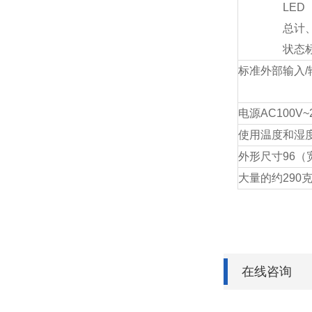
LED
总计
状态标
标准外部输入/
电源
AC100V~2
使用温度和湿
外形尺寸
96（
大量的
约290
在线咨询