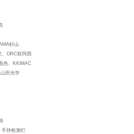
克
YAMA杉山
越龙、ORC欧阿西
电色、KKIMAC
DA山田光学
等
、手持检测灯