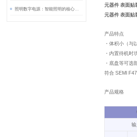
元器件 表面贴
照明数字电源：智能照明的核心驱动力
元器件 表面贴
产品特点
・体积小（与以
・内置待机时功
・底盘等可选
符合 SEMI F4
产品规格
输