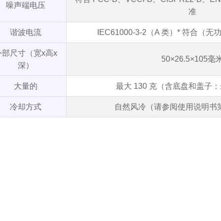
噪声端电压
准
谐波电流
IEC61000-3-2（A 类）* 符合
外部尺寸（宽x高x
50×26.5×105毫
深）
大量的
最大 130 克（含底盘和盖子：最
冷却方式
自然风冷（请参阅使用说明书第3