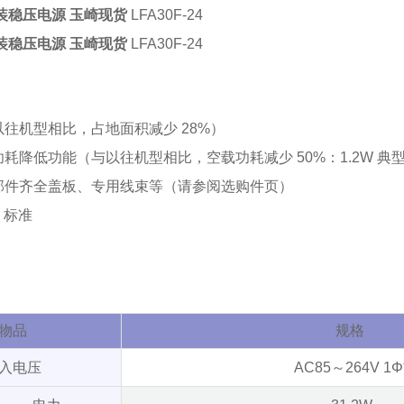
装稳压电源 玉崎现货
LFA30F-24
装稳压电源 玉崎现货
LFA30F-24
往机型相比，占地面积减少 28%）
耗降低功能（与以往机型相比，空载功耗减少 50%：1.2W 典
部件齐全盖板、专用线束等（请参阅选购件页）
7 标准
物品
规格
入电压
AC85～264V 1Φ