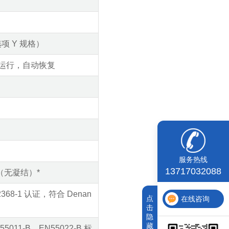
项 Y 规格）
）运行，自动恢复
服务热线
13717032088
H（无凝结）*
62368-1 认证，符合 Denan
点
在线咨询
击
隐
藏
5011-B、EN55022-B 标