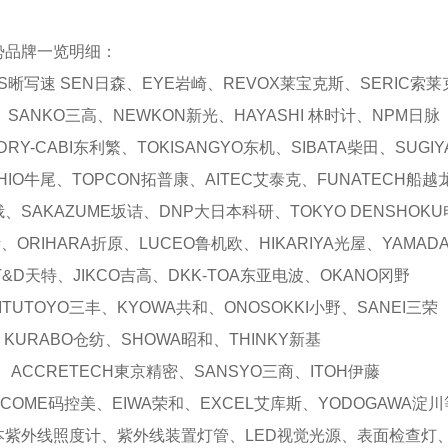
势品牌一览明细：
S晰写速 SEN日森、EYE岩崎、REVOX莱宝克斯、SERIC索莱
、SANKO三高、NEWKON新光、HAYASHI 林时计、NPM日脉
RY-CABI东利繁、TOKISANGYO东机、SIBATA柴田、SUGI
IO牛尾、TOPCON拓普康、AITEC艾泰克、FUNATECH船
峨、SAKAZUME坂诘、DNP大日本科研、TOKYO DENSHOKU
斯、ORIHARA折原、LUCEO鲁机欧、HIKARIYA光屋、YAMA
&D天特、JIKCO吉高、DKK-TOA东亚电波、OKANO冈野
ITUTOYO三丰、KYOWA共和、ONOSOKKI小野、SANEI三荣
、KURABO仓纺、SHOWA昭和、THINKY新基
、ACCRETECH東京精密、SANSYO三商、ITOH伊藤
COME码控美、EIWA荣和、EXCEL艾库斯、YODOGAWA淀川
本紫外线照度计、紫外线装置灯管、LED视觉光源、表面检查灯