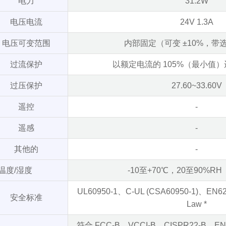
电力
31.2W
电压电流
24V 1.3A
电压可变范围
内部固定（可变 ±10%，带选
过流保护
以额定电流的 105%（最小值
过压保护
27.60~33.60V
遥控
-
遥感
-
其他的
-
温度/湿度
-10至+70℃，20至90%R
UL60950-1、C-UL (CSA60950-1)、EN
安全标准
Law *
符合 FCC-B、VCCI-B、CISPR22-B、EN5