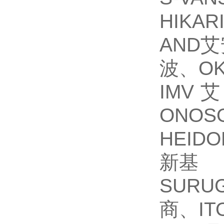
HIKA
AND艾
波、O
IMV
ONOS
HEID
新基
SURU
商、IT