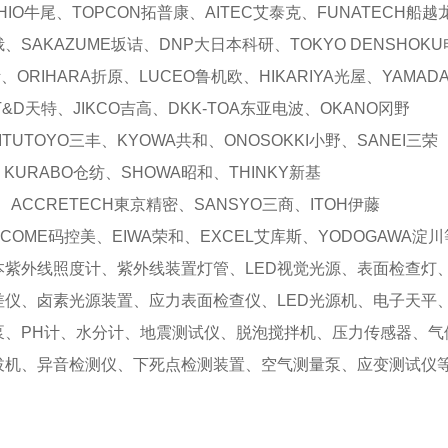
IO牛尾、TOPCON拓普康、AITEC艾泰克、FUNATECH船
峨、SAKAZUME坂诘、DNP大日本科研、TOKYO DENSHOKU
斯、ORIHARA折原、LUCEO鲁机欧、HIKARIYA光屋、YAMA
&D天特、JIKCO吉高、DKK-TOA东亚电波、OKANO冈野
ITUTOYO三丰、KYOWA共和、ONOSOKKI小野、SANEI三荣
、KURABO仓纺、SHOWA昭和、THINKY新基
、ACCRETECH東京精密、SANSYO三商、ITOH伊藤
COME码控美、EIWA荣和、EXCEL艾库斯、YODOGAWA淀川
本紫外线照度计、紫外线装置灯管、LED视觉光源、表面检查灯
差仪、卤素光源装置、应力表面检查仪、LED光源机、电子天平
泵、PH计、水分计、地震测试仪、脱泡搅拌机、压力传感器、气
拔机、异音检测仪、下死点检测装置、空气测量泵、应变测试仪
。