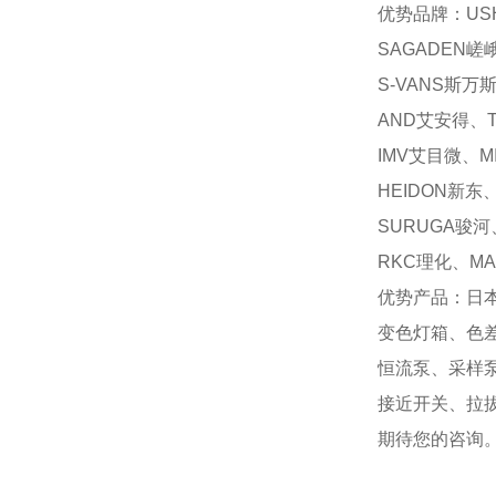
优势品牌：USH
SAGADEN嵯
S-VANS斯万
AND艾安得、T
IMV艾目微、M
HEIDON新东
SURUGA骏河
RKC理化、MA
优势产品：日
变色灯箱、色
恒流泵、采样
接近开关、拉
期待您的咨询