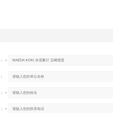
：
：
：
：