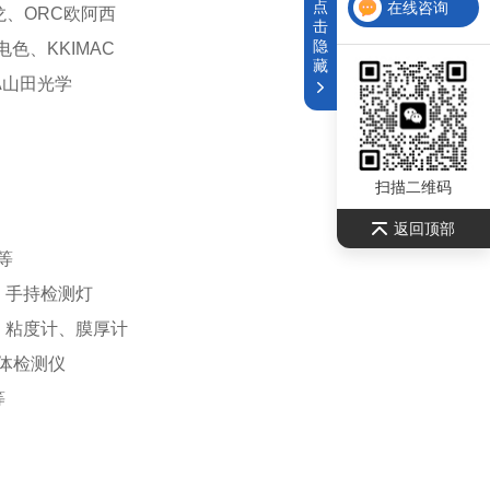
点
在线咨询
越龙、ORC欧阿西
击
隐
电色、KKIMAC
藏
DA山田光学
扫描二维码
返回顶部
等
、手持检测灯
、粘度计、膜厚计
体检测仪
等