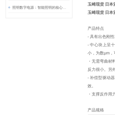
玉崎现货 日本
照明数字电源：智能照明的核心驱动力
玉崎现货 日本
产品特点
- 具有出色刚
- 中心块上
小，为数μm
・无需弯曲材
反力很小。另
- 补偿型驱
效。
・支撑反作用
产品规格