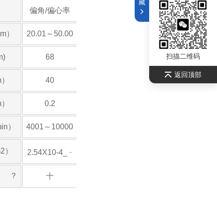
藏
偏角/偏心率
·m）
20.01～50.00
扫描二维码
m)
68
返回顶部
m）
40
m）
0.2
in）
4001～10000
2）
_
2.54X10-4_
？
十