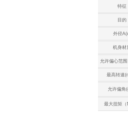
特征
目的
外径A(φ
机身材
允许偏心范围
最高转速(r/
允许偏角(d
最大扭矩（N