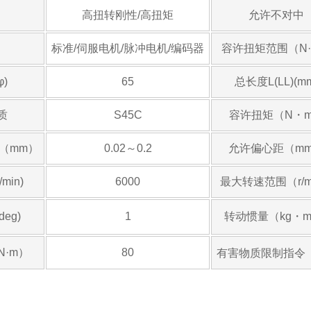
高扭转刚性/高扭矩
允许不对中
标准/伺服电机/脉冲电机/编码器
容许扭矩范围（N
)
65
总长度L(LL)(m
质
S45C
容许扭矩（N・
（mm）
0.02～0.2
允许偏心距（m
min)
6000
最大转速范围（r/m
eg)
1
转动惯量（kg・m
·m）
80
有害物质限制指令