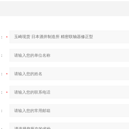
：
：
：
：
：