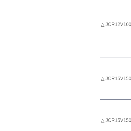
△
JCR12V100
△ JCR15V15
△
JCR15V15