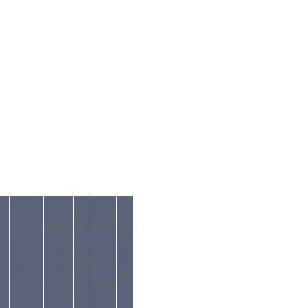
细
额定
兼
美国
尺
丝
色温
寿命
容
国家
寸
格
（K）
（小
插
标准
图
式
时）
座
学会