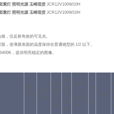
R卤素灯 照明光源 玉崎现货
JCR12V100W10H
R卤素灯 照明光源 玉崎现货
JCR12V100W10H
色镜，仅反射有效的可见光。
面，使薄膜表面的温度保持在普通镜型的 1/2 以下。
-3400K，提供明亮稳定的图像。
最大
反光
工作距
额定
总长
反
功耗
膜直
离
式
电压
度
光
帽
（瓦）
径
WD（毫
（V）
（毫
膜
(mm)
米）
米）