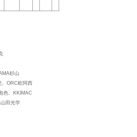
克
YAMA杉山
越龙、ORC欧阿西
电色、KKIMAC
DA山田光学