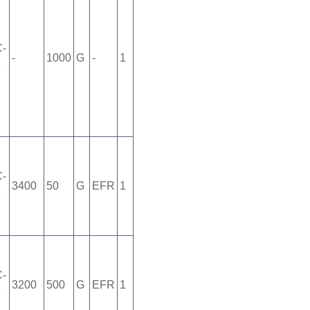
C-
-
1000
G
-
1
8
C-
3400
50
G
EFR
1
8
C-
3200
500
G
EFR
1
8