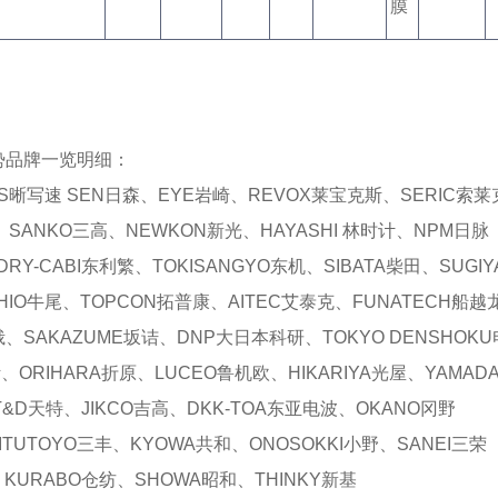
膜
势品牌一览明细：
S晰写速 SEN日森、EYE岩崎、REVOX莱宝克斯、SERIC索莱
、SANKO三高、NEWKON新光、HAYASHI 林时计、NPM日脉
RY-CABI东利繁、TOKISANGYO东机、SIBATA柴田、SUGI
IO牛尾、TOPCON拓普康、AITEC艾泰克、FUNATECH船
峨、SAKAZUME坂诘、DNP大日本科研、TOKYO DENSHOKU
斯、ORIHARA折原、LUCEO鲁机欧、HIKARIYA光屋、YAMA
&D天特、JIKCO吉高、DKK-TOA东亚电波、OKANO冈野
ITUTOYO三丰、KYOWA共和、ONOSOKKI小野、SANEI三荣
、KURABO仓纺、SHOWA昭和、THINKY新基