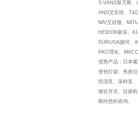
S-VANS斯万斯、
AND艾安得、T&
IMV艾目微、MIT
HEIDON新东、K
SURUGA骏河、A
RKC理化、MAC
优势产品：日本紫
变色灯箱、色差仪
恒流泵、采样泵、
接近开关、拉拔机
期待您的咨询。