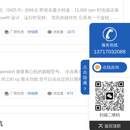
行时安静。 优良的操作性 它具有一个旋钮，可
你一直按着按钮，操作起来很方便。
厂商性质：
经销商
浏览量：
1072
服务热线
13717032088
点
在线咨询
击
隐
：30,130 xg 预冷功能 您可以在自定的日期和时间之前保持离心
藏
厂商性质：
经销商
浏览量：
973
少空间
扫描二维码
机
返回顶部