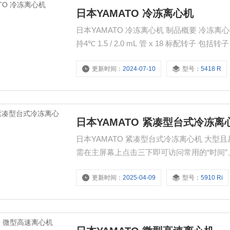
日本YAMATO 冷冻离心机
日本YAMATO 冷冻离心机 制品概要 冷冻离心机（5418 R）的特点 最高转速：即使在14,000 rpm时也保证保
持4℃ 1.5 / 2.0 mL 管 x 18 标配转子 包括转子 FA-45-18-11。 即使没有转子盖也
计，运行时安静。 程序功能 最多可保存 99 个程序。 快速温度功能 离心前的预冷可以比平常更快的速度进
更新时间：
2024-07-10
型号：
5418 R
行。
日本YAMATO 紧凑型台式冷冻离
日本YAMATO 紧凑型台式冷冻离心机 大型且易于使用的操作触摸屏 控制面板是一块7英寸的大触摸屏。 只
需在主屏幕上点击三下即可访问常用的“时间”、“温度”和“速度”参
序。 快速温度功能 离心前的预冷可以比平
更新时间：
2025-04-09
型号：
5910 Ri