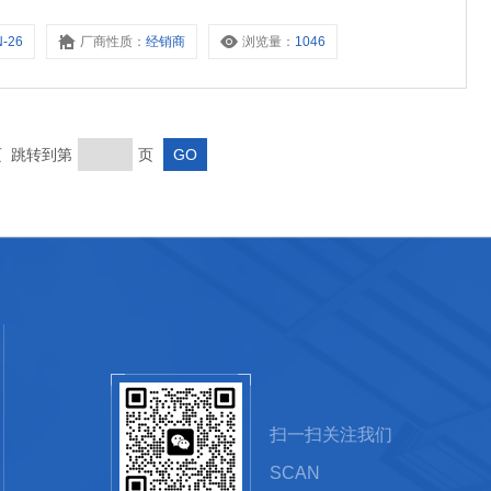
备上安装专用应用程序 MobileFuge 可以进行远程监控。
N-26
厂商性质：
经销商
浏览量：
1046
末页 跳转到第
页
扫一扫关注我们
SCAN