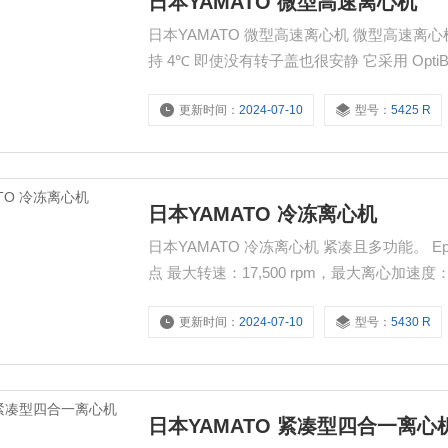
日本YAMATO 微型高速离心机
日本YAMATO 微型高速离心机 微型高速离心机（5425 R）的特点 即使在最大转速：15,060 rpm 时也保证保
持 4℃ 即使没有转子盖也很安静 它采用 OptiBowl® 设计，运
让您快速设置参数。 还有短转功能，不需要
更新时间：
2024-07-10
型号：
5425 R
日本YAMATO 冷冻离心机
日本YAMATO 冷冻离心机 紧凑且多功能。 Eppendorf 微量离心机的旗舰型号。 冷冻离心机（5430 R）的特
点 最大转速：17,500 rpm，最大离心加速度
机冷却。 （FastTemp 专业版功能） 即使在离心后仍能继续冷却 即使在离心后冷却温度也保持恒定，以保护
更新时间：
2024-07-10
型号：
5430 R
样品。 将转子存放在支架上可最大限度地减
日本YAMATO 紧凑型四合一离心