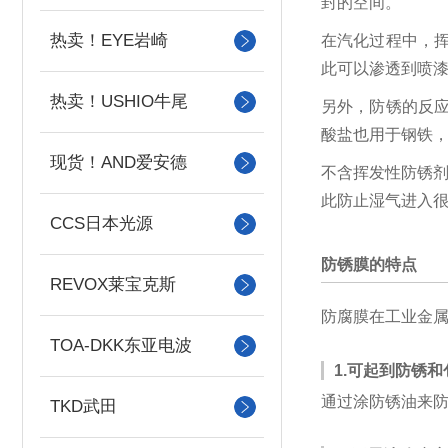
封的空间。
热卖！EYE岩崎
在汽化过程中，
此可以渗透到喷
热卖！USHIO牛尾
另外，防锈的反
酸盐也用于钢铁
现货！AND爱安德
不含挥发性防锈剂
此防止湿气进入
CCS日本光源
防锈膜的特点
REVOX莱宝克斯
防腐膜在工业金
TOA-DKK东亚电波
1.可起到防锈
通过涂防锈油来
TKD武田