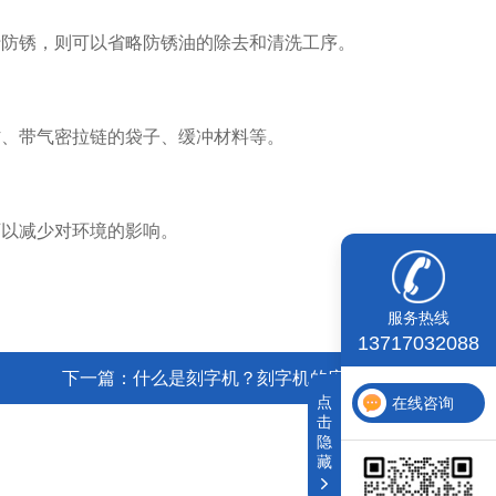
行防锈，则可以省略防锈油的除去和清洗工序。
材、带气密拉链的袋子、缓冲材料等。
可以减少对环境的影响。
服务热线
13717032088
下一篇：
什么是刻字机？刻字机的应用及原理
点
在线咨询
击
隐
藏