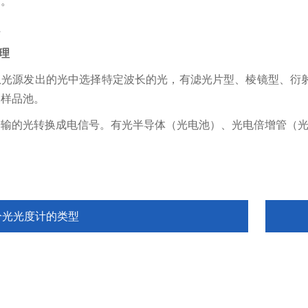
灯。
理
从光源发出的光中选择特定波长的光，
有滤光片型、棱镜型、
衍
的样品池。
传输的光转换成电信号。有光半导体（光电池）、
光电倍增管
（
分光光度计的类型