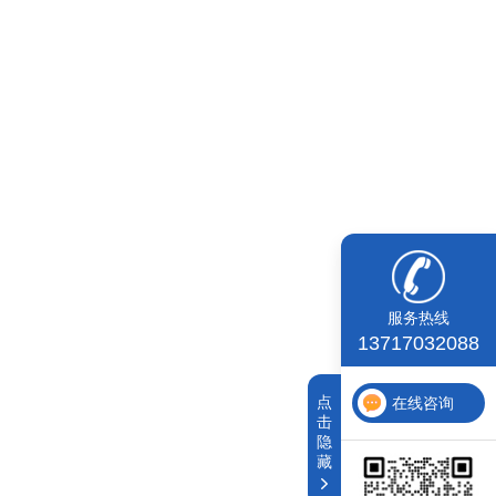
服务热线
13717032088
点
在线咨询
击
隐
藏