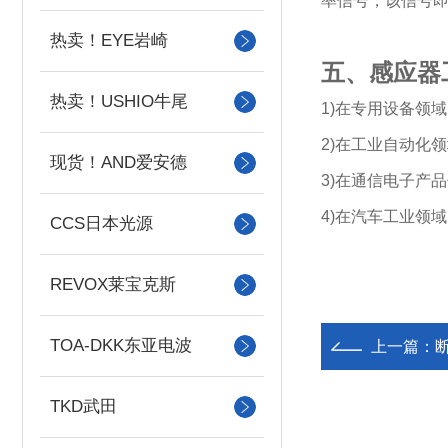
率信号，该信号
热卖！EYE岩崎
五、感应器工
热卖！USHIO牛尾
1)在专用设备领
2)在工业自动化
现货！AND爱安德
3)在通信电子产
4)在汽车工业领
CCS日本光源
REVOX莱宝克斯
TOA-DKK东亚电波
上一篇：
TKD武田