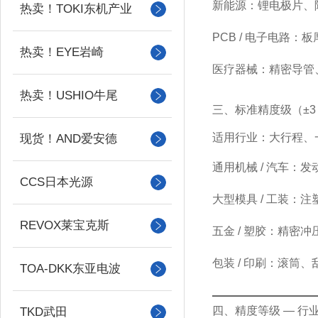
新能源
：锂电极片、
热卖！TOKI东机产业
PCB / 电子电路
：板
热卖！EYE岩崎
医疗器械
：精密导管
热卖！USHIO牛尾
三、标准精度级（±3 μm
适用行业：大行程、
现货！AND爱安德
通用机械 / 汽车
：发
CCS日本光源
大型模具 / 工装
：注
REVOX莱宝克斯
五金 / 塑胶
：精密冲
包装 / 印刷
：滚筒、
TOA-DKK东亚电波
四、精度等级 — 行
TKD武田