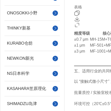
表格
ONOSOKKI小野
THINKY新基
精度等级
核心
±0.7 μm
MH‑15M+T
KURABO仓纺
±1 μm
MF‑501+MF
±3 μm
MF‑1001+M
NEWKON新光
五、适用行业的共同
NS日本科学
以 “接触式微小尺寸"
KASAHARA笠原理化
批量质控 / 实验室校
SHIMADZU岛津
环境可控（20℃±0.